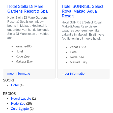
Hotel Stella Di Mare
Hotel SUNRISE Select
Gardens Resort & Spa
Royal Makadi Aqua
Resort
Hotel Stella Di Mare Gardens
Resort & Spa is een nieuw
Hotel SUNRISE Select Royal
begrip in Makadi. Het hotel is
Makadi Aqua Resort is een
onderdeel van het de bekende
topadres voor een heerlijke
Stella Di Mare keten en voldoet
vakantie in Makadi! Er zijn vele
aan
faciliteiten in dit mooie hotel.
vanaf
€406
vanaf
€833
Hotel
Hotel
Rode Zee
Rode Zee
Makadi Bay
Makadi Bay
meer informatie
meer informatie
SOORT
Hotel
(4)
REGIOS
Noord Egypte
(1)
Rode Zee
(26)
Zuid Egypte
(2)